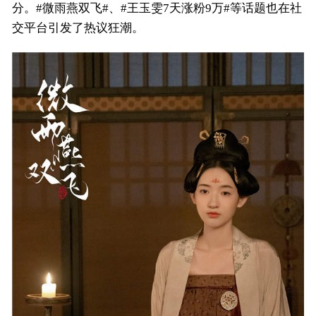
分。#微雨燕双飞#、#王玉雯7天涨粉9万#等话题也在社
交平台引发了热议狂潮。