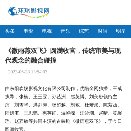
头条
电影
电视
音乐
综艺
时尚
明星
《微雨燕双飞》圆满收官，传统审美与现
代观念的融合碰撞
2023-06-28 13:54:03
由东阳欢娱影视文化有限公司制作，优酷全网独播，王威
执导，张楠、王玉雯、孙艺洲、赵英博、刘美彤领衔主
演，刘雪华、洪剑涛、杨超越、刘敏、杜若溪、陈紫函、
陆妍淇、王思懿、惠英红、温峥嵘、汪汐潮、赵晴、黄馨
瑶、赵嘉敏等共同主演的古装剧《微雨燕双飞》，于今日
圆满收官。