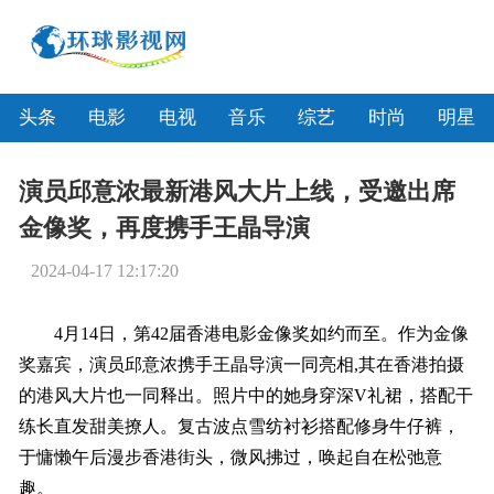
头条
电影
电视
音乐
综艺
时尚
明星
演员邱意浓最新港风大片上线，受邀出席
金像奖，再度携手王晶导演
2024-04-17 12:17:20
4
月14日，第42届香港电影金像奖如约而至。作为金像
奖嘉宾，演员邱意浓携手王晶导演一同亮相,其在香港拍摄
的港风大片也一同释出。照片中的她身穿深V礼裙，搭配干
练长直发甜美撩人。复古波点雪纺衬衫搭配修身牛仔裤，
于慵懒午后漫步香港街头，微风拂过，唤起自在松弛意
趣。