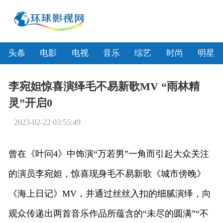
头条
电影
电视
音乐
综艺
时尚
明星
李宛妲惊喜演绎毛不易新歌MV “雨林精
灵”开启0
2023-02-22 03:55:49
曾在《叶问4》中饰演“万若男”一角而引起大众关注
的演员李宛妲，惊喜现身毛不易新歌《城市傍晚》
《海上日记》MV，并通过丝丝入扣的细腻演绎，向
观众传递出两首音乐作品所蕴含的“未尽的圆满”“不