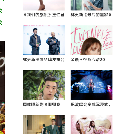
收
《我们的旗帜》王仁君
林更新《最后的赢家》
故
讲述百年党史 致敬初
太搞笑 抡大锤抡飞自
心不0
己0
林更新出席品牌发布会
金晨《怦然心动20
活动，利落短发帅气十
岁》2收官 细腻观察引
足0
共鸣获好评0
周体顺新剧《卿卿我
把演唱会变成沉浸式，
心》开播 小武助攻恋
这一次真的在舞台上
爱两手0
“大航海”！张艺兴演
唱会旧金山站即将开