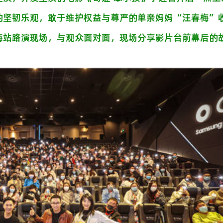
的坚韧乐观，敢于维护权益与尊严的单亲妈妈“汪春梅”
海站路演现场，与观众面对面，现场分享影片台前幕后的