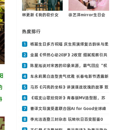
唱！0
林更新《我的砍价女
徐艺洋mirror生日会
王》热播 盛哲宁七分
圆满落幕 新歌首唱宠
管家0
热度排行
粉互动现场惊喜不断0
1
杨幂生日多方祝福 庆生照演绎复古韵味与柔
美中国风
2
金晨《怦然心动20岁》2收官 细腻观察引共
鸣获好评0
3
陈星旭谈对宋茜的印象来源，霸气回应“权
阳
谋脸”评价
4
车永莉黑白造型贵气优雅 长春电影节透露新
的
片即将上映0
5
马苏《闪亮的坐标》讲演谍战玫瑰的故事 致
敬中0
6
《唱支山歌给党听》青春版MV造型图，苏
冉
青温柔粉0
7
曹译文导演受邀联合国AI for Good全球峰
会 以AI影像传递向善力量
8
李光洁连登三封杂志 玩转秋日百变图鉴0