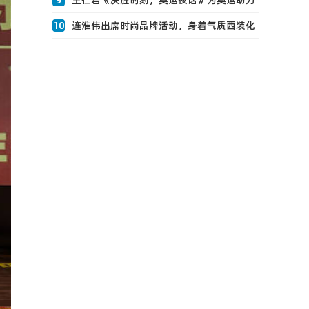
9
王仁君《决胜时刻，奥运夜话》为奥运助力
解锁0
10
连淮伟出席时尚品牌活动，身着气质西装化
身轻0