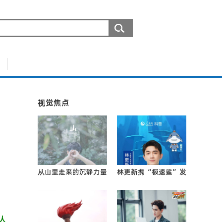
视觉焦点
从山里走来的沉静力量
林更新携“极速鲨”发
赛德克族青年写给部落
出倡议：低塑减碳，守
山林的情书0
护0
人