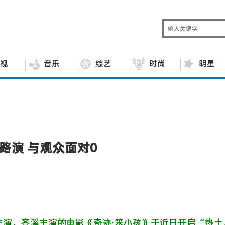
视
音乐
综艺
时尚
明星
路演 与观众面对0
主演，齐溪主演的电影《奇迹·笨小孩》于近日开启“热土