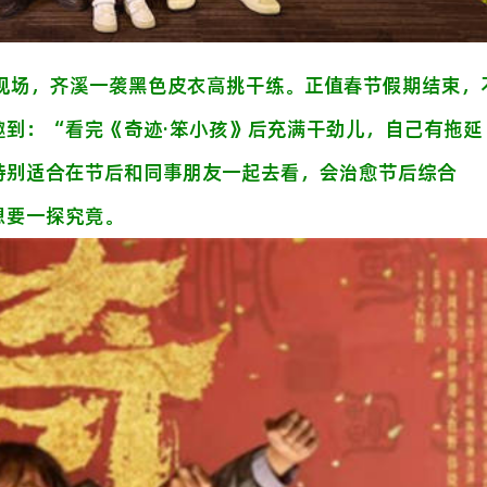
演现场，齐溪一袭黑色皮衣高挑干练。正值春节假期结束，
趣到：“看完《奇迹·笨小孩》后充满干劲儿，自己有拖延
特别适合在节后和同事朋友一起去看，会治愈节后综合
想要一探究竟。