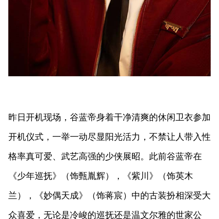
昨日开机现场，谷蓝帝身着干净清爽的休闲卫衣参加
开机仪式，一举一动尽显阳光活力，不禁让人带入性
格率真可爱、武艺高强的少侠展昭。此前谷蓝帝在
《少年巡抚》（饰甄胤辉），《紫川》（饰英木
兰），《妙偶天成》（饰蒋宸）中的古装扮相深受大
众喜爱，无论是冷峻的巡抚还是温文尔雅的世家公