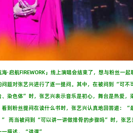
航海
·
启航
FIREWORK
」线上演唱会结束了，想与粉丝一起
的问题对张艺兴进行了逐一提问。其中，在被问到
“
可不
台、染色体
”
时，张艺兴表示音乐是初心，舞台是热爱，
，看到粉丝提问在读什么书时，张艺兴认真地回答道：
“
。
”
而当被问到
“
可以讲一讲做排骨的步骤吗
”
时，张艺
一一描述，
“
讲课
”