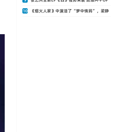
9
张艺兴全新EP《西》强势来袭 延续M-POP
概念再掀音乐风暴0
10
《烟火人家》中演活了“梦中情妈”，梁静
“理解孟菀青，成为孟菀青”