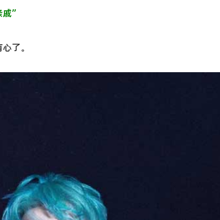
亲戚
”
有心了。