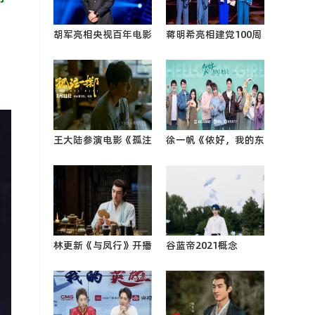
胡军亮相央视百年电影
蒋明希亮相建党100周
节目 西装革履散发男
年文艺演出 蓬勃青春
性成0
祝福祖0
王大陆参演电影《孤注
徐一帆《侬好，我的东
一掷》正式上映 突破
北女友》开播 欢喜冤
自我挑战“亡命赌徒”
家斗0
林更新《与凤行》开播
谷蓝帝2021概念
一人双面角色引爆期待
EP《亿万星球都不及
你这颗尘埃耀0