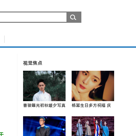
视觉焦点
曹骏曝光初秋暖夕写真
杨幂生日多方祝福 庆
舒适惬意氛围中彰显正
生照演绎复古韵味与柔
气本色0
美中国风
于