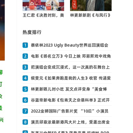
王仁君《决胜时刻，奥
林更新新剧《与凤行》
运夜话》为奥运助力
今日开播 终极预告释
解锁0
热度排行
出燃爆全网
1
蔡依林2023 Ugly Beauty世界巡回演唱会
正式开启 华丽造型搭配顶级舞台打造魔幻大
2
电影《扬名立万》今日上映 邓恩熙戏中戏角
秀 蔡依林广州探访手心咖啡 最近超爱大熊
色夜0
3
把演唱会变成沉浸式，这一次真的在舞台上
聊
猫
“大航海”！张艺兴演唱会旧金山站即将开
4
侯雯元《如果奔跑是我的人生》收官 传递爱
可
唱！0
的能量
5
林更新晒儿时小吃 发文点评变身“美食博
染
主”0
6
谷蓝帝新电影《包青天之命悬科举》正式开
最
机 少0
7
2022金狮国际广告影片奖 “10后”小演员
兴
杨恩又喜提最佳女主0
8
演员邱意浓最新港风大片上线，受邀出席金
像奖，再度携手王晶导演